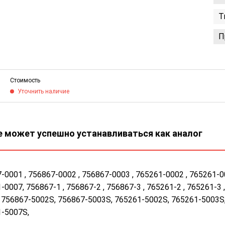
Т
П
Стоимость
Уточнить наличие
 может успешно устанавливаться как аналог
-0001 , 756867-0002 , 756867-0003 , 765261-0002 , 765261-0
-0007, 756867-1 , 756867-2 , 756867-3 , 765261-2 , 765261-3 
 756867-5002S, 756867-5003S, 765261-5002S, 765261-5003S
-5007S,