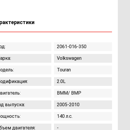
рактеристики
од:
2061-016-350
арка:
Volkswagen
одель:
Touran
одификация:
2.0L
вигатель:
BMM/ BMP
од выпуска:
2005-2010
ощность:
140 л.с.
бъем двигателя:
-