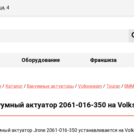
а, 4
Оборудование
Франшиза
я
/
Каталог
/
Вакуумные актуаторы
/
Volkswagen
/
Touran
/
BMM
умный актуатор 2061-016-350 на Volks
ный актуатор Jrone 2061-016-350 устанавливается на Vol