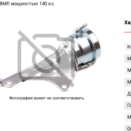
BMP, мощностью 140 л.с.
Ха
К
М
М
М
Д
Г
М
О