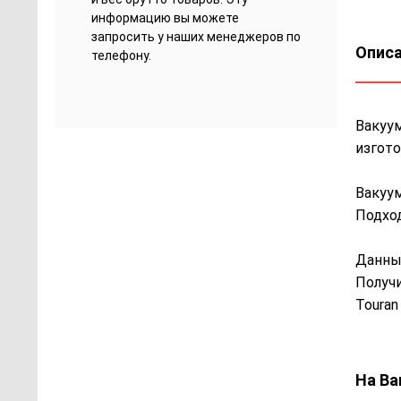
информацию вы можете
запросить у наших менеджеров по
Описа
телефону.
Вакуум
изгото
Вакуум
Подход
Данны
Получи
Touran
На Ва