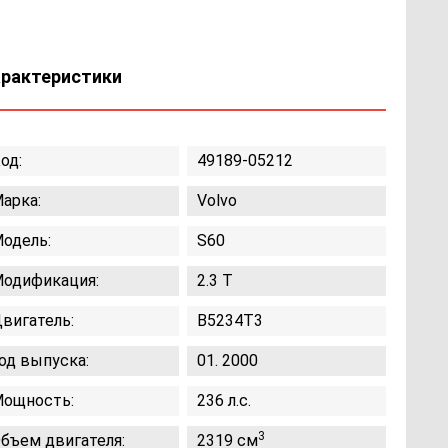
арактеристики
од:
49189-05212
арка:
Volvo
одель:
S60
одификация:
2.3 T
вигатель:
B5234T3
од выпуска:
01. 2000
ощность:
236 л.с.
3
бъем двигателя:
2319 см