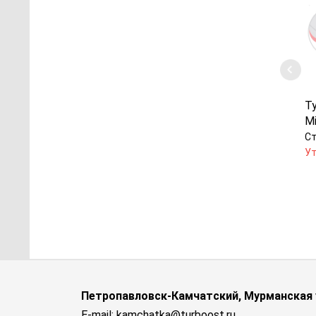
Т
Mi
Ст
Ут
Петропавловск-Камчатский, Мурманская у
E-mail: kamchatka@turboost.ru