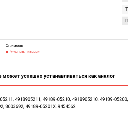
Т
П
Стоимость
Уточнить наличие
 может успешно устанавливаться как аналог
05211, 4918905211, 49189-05210, 4918905210, 49189-05200,
2, 8603692, 49189-05201X, 9454562