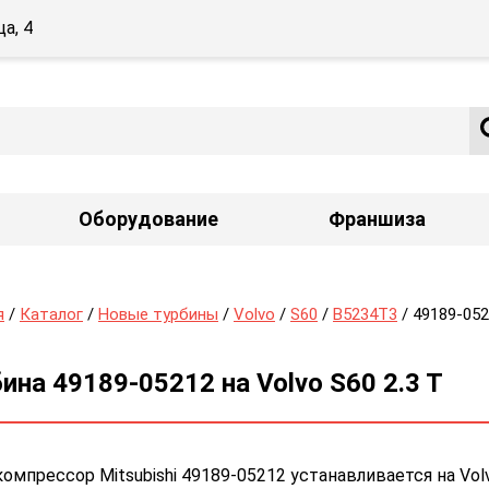
а, 4
Оборудование
Франшиза
я
/
Каталог
/
Новые турбины
/
Volvo
/
S60
/
B5234T3
/ 49189-05
ина 49189-05212 на Volvo S60 2.3 T
омпрессор Mitsubishi 49189-05212 устанавливается на Vol