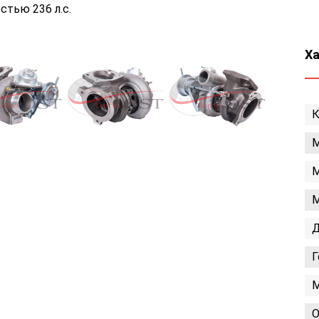
тью 236 л.с.
Х
К
М
М
М
Д
Г
М
О