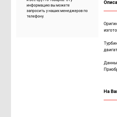
Описа
информацию вы можете
запросить у наших менеджеров по
телефону.
Оригин
изгото
Турбин
двигат
Данны
Приобр
На Ва