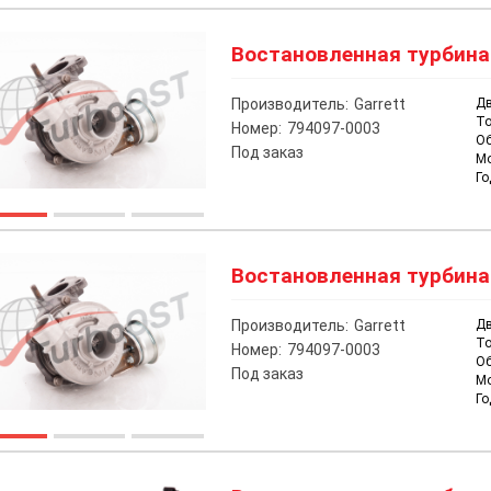
Востановленная турбина н
Производитель:
Garrett
Дв
То
Номер:
794097-0003
О
Под заказ
М
Го
Востановленная турбина н
Производитель:
Garrett
Дв
То
Номер:
794097-0003
О
Под заказ
М
Го