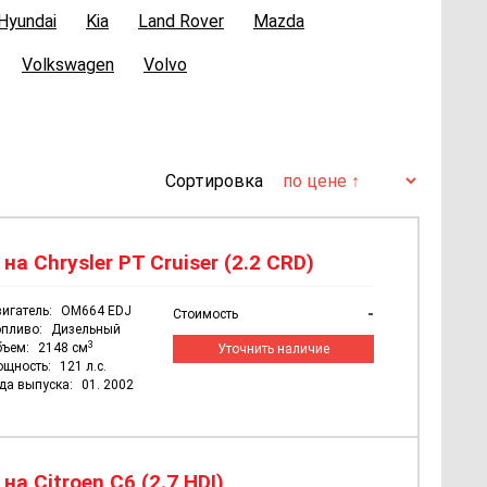
Hyundai
Kia
Land Rover
Mazda
Volkswagen
Volvo
Сортировка
а Chrysler PT Cruiser (2.2 CRD)
игатель:
OM664 EDJ
-
Стоимость
пливо:
Дизельный
3
бъем:
2148 см
Уточнить наличие
ощность:
121 л.с.
да выпуска:
01. 2002
а Citroen C6 (2.7 HDI)