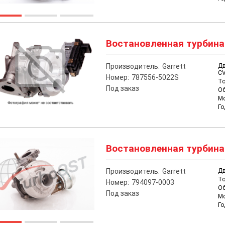
Востановленная турбина н
Производитель:
Garrett
Дв
CV
Номер:
787556-5022S
То
Под заказ
О
М
Го
Востановленная турбина н
Производитель:
Garrett
Дв
То
Номер:
794097-0003
О
Под заказ
М
Го