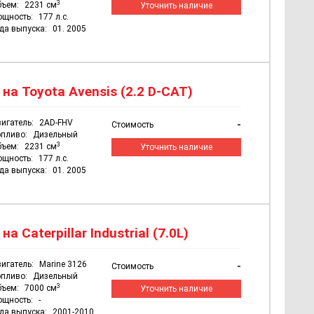
3
бъем:
2231 см
Уточнить наличие
ощность:
177 л.с.
да выпуска:
01. 2005
а Toyota Avensis (2.2 D-CAT)
игатель:
2AD-FHV
-
Стоимость
пливо:
Дизельный
3
бъем:
2231 см
Уточнить наличие
ощность:
177 л.с.
да выпуска:
01. 2005
 Caterpillar Industrial (7.0L)
игатель:
Marine 3126
-
Стоимость
пливо:
Дизельный
3
бъем:
7000 см
Уточнить наличие
ощность:
-
да выпуска:
2001-2010