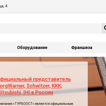
а, 4
Оборудование
Франшиза
фициальный представитель
orgWarner, Schwitzer, KKK,
itsubishi, IHI в России
омпания «ТУРБООСТ» является официальным