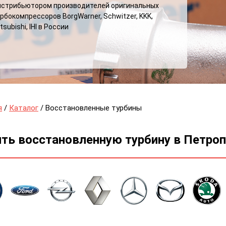
истрибьютором производителей оригинальных
рбокомпрессоров BorgWarner, Schwitzer, KKK,
tsubishi, IHI в России
я
/
Каталог
/ Восстановленные турбины
ить восстановленную турбину в Петр