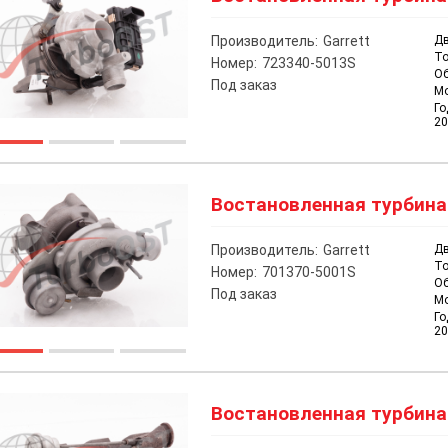
Производитель:
Garrett
Дв
То
Номер:
723340-5013S
О
Под заказ
М
Го
20
Востановленная турбина на
Производитель:
Garrett
Дв
То
Номер:
701370-5001S
О
Под заказ
М
Го
20
Востановленная турбина на