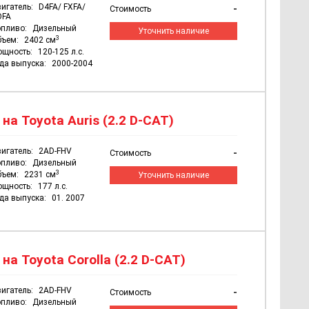
игатель:
D4FA/ FXFA/
-
Стоимость
OFA
пливо:
Дизельный
Уточнить наличие
3
бъем:
2402 см
ощность:
120-125 л.с.
да выпуска:
2000-2004
а Toyota Auris (2.2 D-CAT)
игатель:
2AD-FHV
-
Стоимость
пливо:
Дизельный
3
бъем:
2231 см
Уточнить наличие
ощность:
177 л.с.
да выпуска:
01. 2007
а Toyota Corolla (2.2 D-CAT)
игатель:
2AD-FHV
-
Стоимость
пливо:
Дизельный