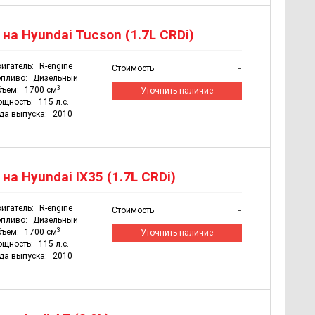
а Hyundai Tucson (1.7L CRDi)
игатель:
R-engine
-
Стоимость
пливо:
Дизельный
3
бъем:
1700 см
Уточнить наличие
ощность:
115 л.с.
да выпуска:
2010
а Hyundai IX35 (1.7L CRDi)
игатель:
R-engine
-
Стоимость
пливо:
Дизельный
3
бъем:
1700 см
Уточнить наличие
ощность:
115 л.с.
да выпуска:
2010