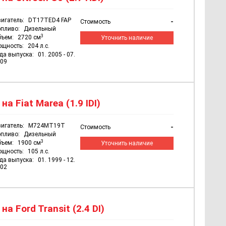
игатель:
DT17TED4 FAP
-
Стоимость
пливо:
Дизельный
3
бъем:
2720 см
Уточнить наличие
ощность:
204 л.с.
да выпуска:
01. 2005 - 07.
09
 Fiat Marea (1.9 IDI)
игатель:
M724MT19T
-
Стоимость
пливо:
Дизельный
3
бъем:
1900 см
Уточнить наличие
ощность:
105 л.с.
да выпуска:
01. 1999 - 12.
02
 Ford Transit (2.4 DI)