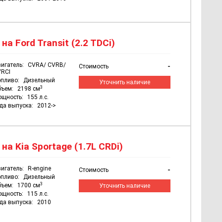
а Ford Transit (2.2 TDCi)
игатель:
CVRA/ CVRB/
-
Стоимость
RCI
пливо:
Дизельный
Уточнить наличие
3
бъем:
2198 см
ощность:
155 л.с.
да выпуска:
2012->
а Kia Sportage (1.7L CRDi)
игатель:
R-engine
-
Стоимость
пливо:
Дизельный
3
бъем:
1700 см
Уточнить наличие
ощность:
115 л.с.
да выпуска:
2010