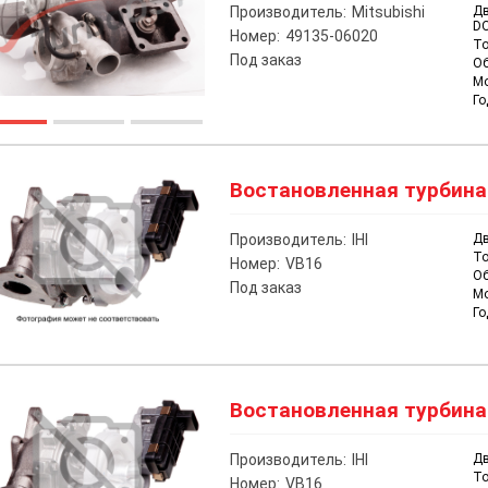
Производитель:
Mitsubishi
Дв
D
Номер:
49135-06020
То
Под заказ
О
М
Го
Востановленная турбина н
Производитель:
IHI
Дв
То
Номер:
VB16
О
Под заказ
М
Го
Востановленная турбина н
Производитель:
IHI
Дв
То
Номер:
VB16