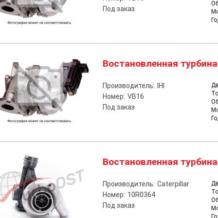
О
Под заказ
М
Го
Востановленная турбина н
Производитель:
IHI
Дв
То
Номер:
VB16
О
Под заказ
М
Го
Востановленная турбина на
Производитель:
Caterpillar
Дв
То
Номер:
10R0364
О
Под заказ
М
Го