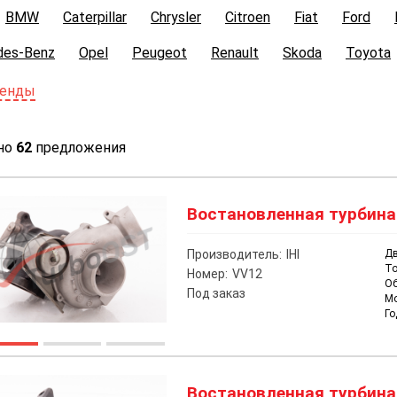
BMW
Caterpillar
Chrysler
Citroen
Fiat
Ford
des-Benz
Opel
Peugeot
Renault
Skoda
Toyota
ренды
но
62
предложения
Востановленная турбина н
Производитель:
IHI
Дв
То
Номер:
VV12
О
Под заказ
М
Го
Востановленная турбина н