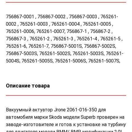
756867-0001 , 756867-0002 , 756867-0003 , 765261-
0002 , 765261-0003 , 765261-0004 , 765261-0005 ,
765261-0006, 765261-0007, 756867-1 , 756867-2 ,
756867-3 , 765261-2 , 765261-3 , 765261-4 , 765261-5 ,
765261-6, 765261-7, 756867-5001S, 756867-5002S,
756867-5003S, 765261-5002S, 765261-5003S, 765261-
5004S, 765261-5005S, 765261-5006S, 765261-5007S,
Описание товара
Вакуумный актуатор Jrone 2061-016-350 для
автомобиля марки Skoda модели Superb проверен на
заводе-изготовителе и готов к установке на турбину
для двигателя модели BMM/ BMP модификации 2.0L.