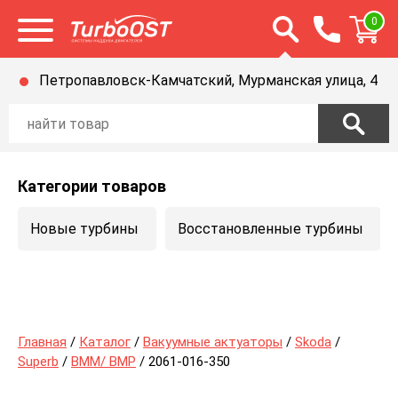
Открыть строку п
0
Открыть меню
Петропавловск-Камчатский, Мурманская улица, 4
Категории товаров
Новые турбины
Восстановленные турбины
Главная
/
Каталог
/
Вакуумные актуаторы
/
Skoda
/
Superb
/
BMM/ BMP
/ 2061-016-350