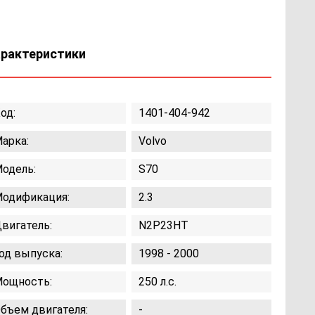
арактеристики
од:
1401-404-942
арка:
Volvo
одель:
S70
одификация:
2.3
вигатель:
N2P23HT
од выпуска:
1998 - 2000
ощность:
250 л.с.
бъем двигателя:
-