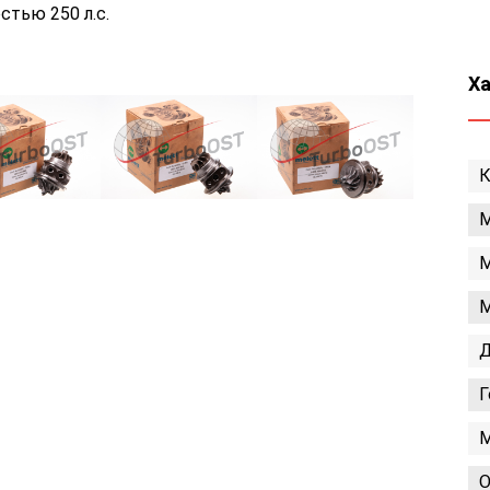
тью 250 л.с.
Х
К
М
М
М
Д
Г
М
О