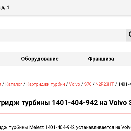
а, 4
Оборудование
Франшиза
я
/
Каталог
/
Картриджи турбин
/
Volvo
/
S70
/
N2P23HT
/ 1401-
ридж турбины 1401-404-942 на Volvo 
дж турбины Melett 1401-404-942 устанавливается на Volv