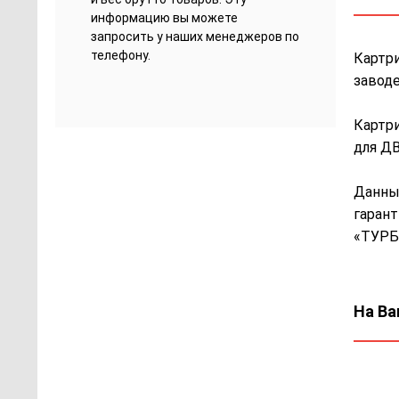
информацию вы можете
запросить у наших менеджеров по
телефону.
Картри
заводе
Картри
для ДВ
Данный
гарант
«ТУРБ
На Ва