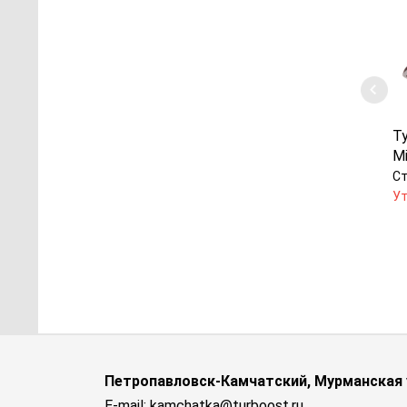
Т
Mi
Ст
Ут
Петропавловск-Камчатский, Мурманская у
E-mail: kamchatka@turboost.ru