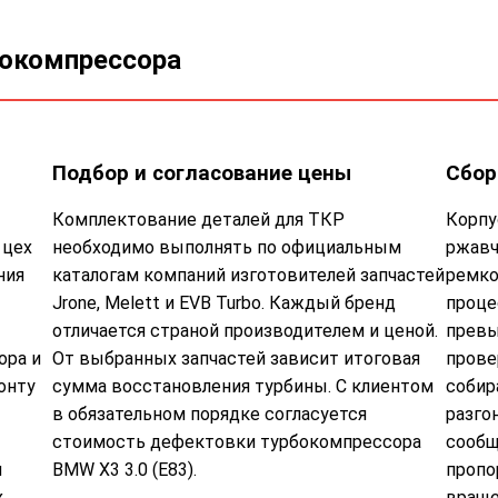
бокомпрессора
Подбор и согласование цены
Сбор
Комплектование деталей для ТКР
Корпу
 цех
необходимо выполнять по официальным
ржавч
ния
каталогам компаний изготовителей запчастей
ремко
Jrone, Melett и EVB Turbo. Каждый бренд
проце
отличается страной производителем и ценой.
превы
ора и
От выбранных запчастей зависит итоговая
прове
онту
сумма восстановления турбины. С клиентом
собир
в обязательном порядке согласуется
разго
стоимость дефектовки турбокомпрессора
сообщ
м
BMW X3 3.0 (E83).
пропо
х
враще