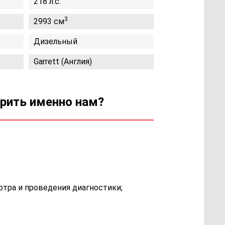
218 л.с.
3
2993 см
Дизельный
Garrett (Англия)
ерить именно нам?
отра и проведения диагностики;