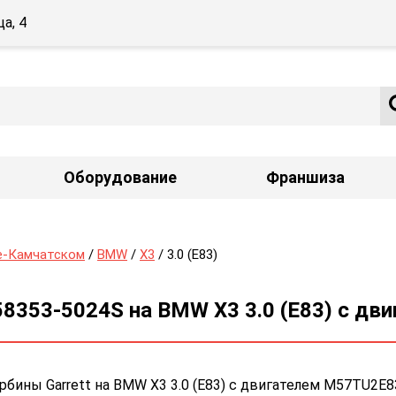
а, 4
Оборудование
Франшиза
е-Камчатском
/
BMW
/
X3
/ 3.0 (E83)
58353-5024S на BMW X3 3.0 (E83) с д
ины Garrett на BMW X3 3.0 (E83) с двигателем M57TU2E8