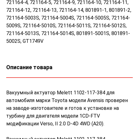
721164-4, 721164-5, 721164-9, 721164-10, 721164-11,
721164-12, 721164-13, 721164-14, 801891-1, 801891-2,
721164-5003S, 721164-5004S, 721164-5005S, 721164-
5009S, 721164-5010S, 721164-5011S, 721164-5012S,
721164-5013S, 721164-5014S, 801891-5001S, 801891-
5002S, GT1749V
Описание товара
Вакуумный актуатор Melett 1102-117-384 для
автомобиля марки Toyota модели Avensis проверен
на заводе-изготовителе и готов к установке на
турбину для двигателя модели 1CD-FTV
модификации Verso, II 2.0 D-4D 4WD (A20).