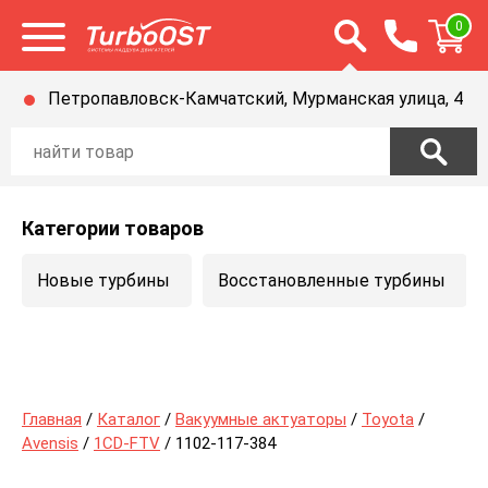
Открыть строку п
0
Открыть меню
Петропавловск-Камчатский, Мурманская улица, 4
Категории товаров
Новые турбины
Восстановленные турбины
Главная
/
Каталог
/
Вакуумные актуаторы
/
Toyota
/
Avensis
/
1CD-FTV
/ 1102-117-384