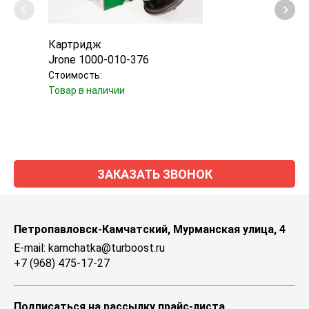
Картридж
Турб
Jrone 1000-010-376
Garr
Стоимость:
Стоим
Товар в наличии
Уточн
ЗАКАЗАТЬ ЗВОНОК
Петропавловск-Камчатский, Мурманская улица, 4
E-mail: kamchatka@turboost.ru
+7 (968) 475-17-27
Подписаться на рассылку прайс-листа