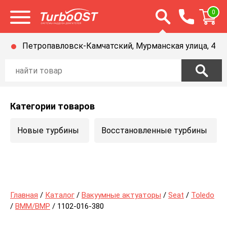
Открыть строку п
0
Открыть меню
Петропавловск-Камчатский, Мурманская улица, 4
Категории товаров
Новые турбины
Восстановленные турбины
Главная
/
Каталог
/
Вакуумные актуаторы
/
Seat
/
Toledo
/
BMM/BMP
/ 1102-016-380