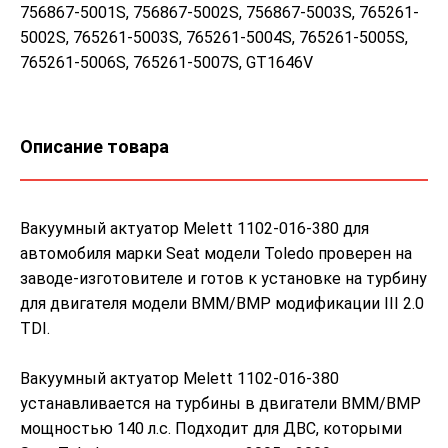
756867-5001S, 756867-5002S, 756867-5003S, 765261-
5002S, 765261-5003S, 765261-5004S, 765261-5005S,
765261-5006S, 765261-5007S, GT1646V
Описание товара
Вакуумный актуатор Melett 1102-016-380 для
автомобиля марки Seat модели Toledo проверен на
заводе-изготовителе и готов к установке на турбину
для двигателя модели BMM/BMP модификации III 2.0
TDI.
Вакуумный актуатор Melett 1102-016-380
устанавливается на турбины в двигатели BMM/BMP
мощностью 140 л.с. Подходит для ДВС, которыми