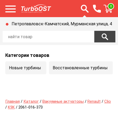
Открыть строку п
0
Открыть меню
Петропавловск-Камчатский, Мурманская улица, 4
Категории товаров
Новые турбины
Восстановленные турбины
Главная
/
Каталог
/
Вакуумные актуаторы
/
Renault
/
Clio
/
K9K
/ 2061-016-373