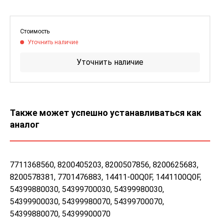
Стоимость
Уточнить наличие
Уточнить наличие
Также может успешно устанавливаться как
аналог
7711368560, 8200405203, 8200507856, 8200625683,
8200578381, 7701476883, 14411-00Q0F, 1441100Q0F,
54399880030, 54399700030, 54399980030,
54399900030, 54399980070, 54399700070,
54399880070, 54399900070