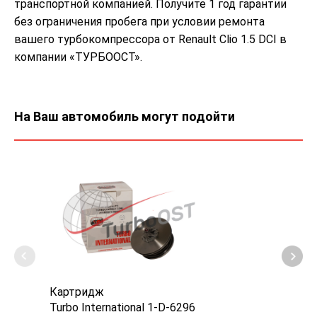
транспортной компанией. Получите 1 год гарантии
без ограничения пробега при условии ремонта
вашего турбокомпрессора от Renault Clio 1.5 DCI в
компании «ТУРБООСТ».
На Ваш автомобиль могут подойти
Картридж
Турб
Turbo International 1-D-6296
EVB 