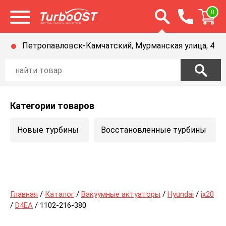
Открыть строку п
0
Открыть меню
Петропавловск-Камчатский, Мурманская улица, 4
Категории товаров
Новые турбины
Восстановленные турбины
Главная
/
Каталог
/
Вакуумные актуаторы
/
Hyundai
/
ix20
/
D4EA
/ 1102-216-380