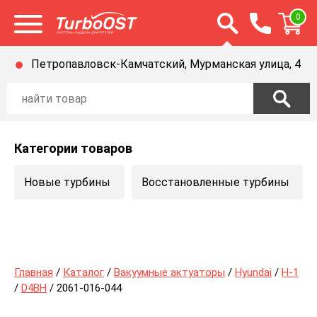
Открыть строку п
0
Открыть меню
Петропавловск-Камчатский, Мурманская улица, 4
Категории товаров
Новые турбины
Восстановленные турбины
Главная
/
Каталог
/
Вакуумные актуаторы
/
Hyundai
/
H-1
/
D4BH
/ 2061-016-044