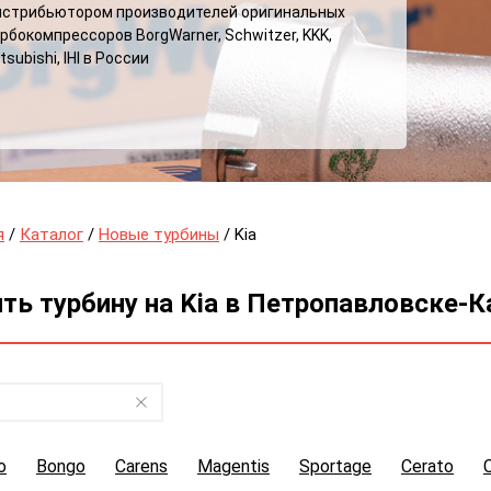
истрибьютором производителей оригинальных
рбокомпрессоров BorgWarner, Schwitzer, KKK,
tsubishi, IHI в России
я
/
Каталог
/
Новые турбины
/ Kia
ть турбину на Kia в Петропавловске-
o
Bongo
Carens
Magentis
Sportage
Cerato