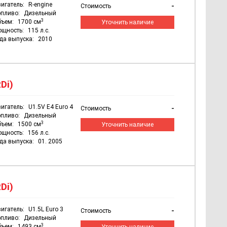
игатель:
R-engine
-
Стоимость
пливо:
Дизельный
3
бъем:
1700 см
Уточнить наличие
ощность:
115 л.с.
да выпуска:
2010
Di)
игатель:
U1.5V E4 Euro 4
-
Стоимость
пливо:
Дизельный
3
бъем:
1500 см
Уточнить наличие
ощность:
156 л.с.
да выпуска:
01. 2005
Di)
игатель:
U1.5L Euro 3
-
Стоимость
пливо:
Дизельный
3
бъем:
1493 см