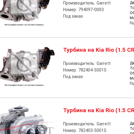
Производитель:
Garrett
Дв
То
Номер:
794097-0003
О
Под заказ
М
Го
Турбина на Kia Rio (1.5 CR
Производитель:
Garrett
Дв
То
Номер:
782404-5001S
О
Под заказ
М
Го
Турбина на Kia Rio (1.5 CR
Производитель:
Garrett
Дв
То
Номер:
782403-5001S
О