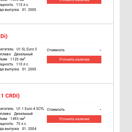
Уточнить наличие
ощность:
110 л.с.
да выпуска:
01. 2005
Di)
игатель:
U1.5L Euro 3
-
Стоимость
пливо:
Дизельный
3
бъем:
1120 см
Уточнить наличие
ощность:
110 л.с.
да выпуска:
01. 2005
.1 CRDI)
игатель:
U1.1 Euro 4 3CYL
-
Стоимость
пливо:
Дизельный
3
бъем:
1493 см
Уточнить наличие
ощность:
75 л.с.
да выпуска:
01. 2004