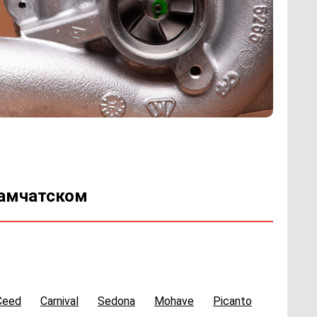
Камчатском
Ceed
Carnival
Sedona
Mohave
Picanto