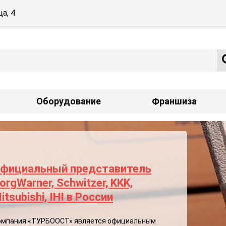
а, 4
Оборудование
Франшиза
фициальный представитель
orgWarner, Schwitzer, KKK,
itsubishi, IHI в России
омпания «ТУРБООСТ» является официальным