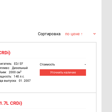
Сортировка
CRDi)
игатель:
ED/ EF
-
Стоимость
пливо:
Дизельный
3
бъем:
2000 см
Уточнить наличие
ощность:
140 л.с.
да выпуска:
01. 2007
1.7L CRDi)