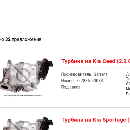
но
32
предложения
Турбина на Kia Ceed (2.0 
Производитель:
Garrett
Дв
То
Номер:
757886-5008S
О
Под заказ
М
Го
Турбина на Kia Sportage (