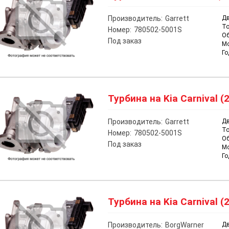
Производитель:
Garrett
Дв
То
Номер:
780502-5001S
О
Под заказ
М
Го
Турбина на Kia Carnival (2
Производитель:
Garrett
Дв
То
Номер:
780502-5001S
О
Под заказ
М
Го
Турбина на Kia Carnival (2
Производитель:
BorgWarner
Дв