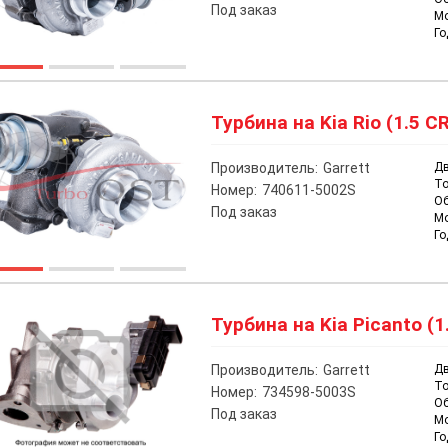
Под заказ
М
Го
Турбина на Kia Rio (1.5 CR
Производитель:
Garrett
Дв
То
Номер:
740611-5002S
О
Под заказ
М
Го
Турбина на Kia Picanto (1
Производитель:
Garrett
Дв
То
Номер:
734598-5003S
О
Под заказ
М
Го