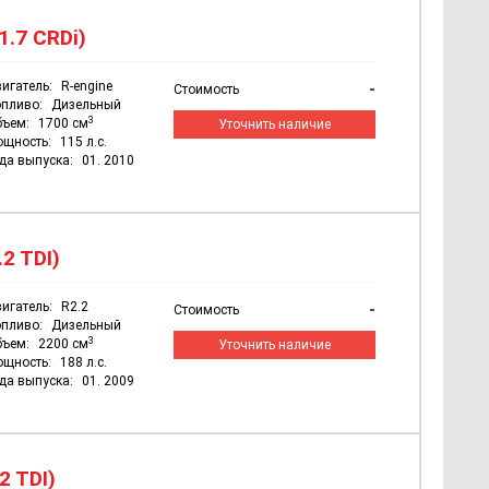
1.7 CRDi)
игатель:
R-engine
-
Стоимость
пливо:
Дизельный
3
бъем:
1700 см
Уточнить наличие
ощность:
115 л.с.
да выпуска:
01. 2010
.2 TDI)
игатель:
R2.2
-
Стоимость
пливо:
Дизельный
3
бъем:
2200 см
Уточнить наличие
ощность:
188 л.с.
да выпуска:
01. 2009
2 TDI)