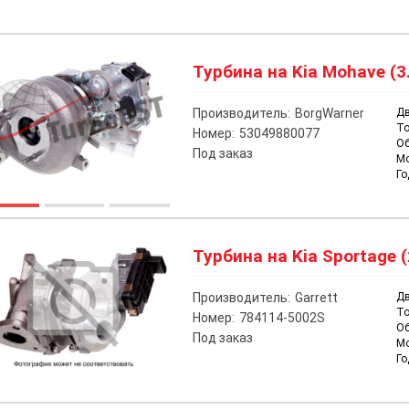
Турбина на Kia Mohave (3
Производитель:
BorgWarner
Дв
То
Номер:
53049880077
О
Под заказ
М
Го
Турбина на Kia Sportage (
Производитель:
Garrett
Дв
То
Номер:
784114-5002S
О
Под заказ
М
Го