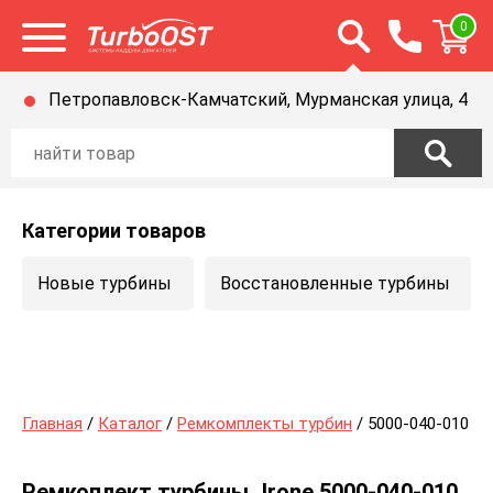
Открыть строку п
0
Открыть меню
Петропавловск-Камчатский, Мурманская улица, 4
Категории товаров
Новые турбины
Восстановленные турбины
Главная
/
Каталог
/
Ремкомплекты турбин
/ 5000-040-010
Ремкоплект турбины Jrone 5000-040-010