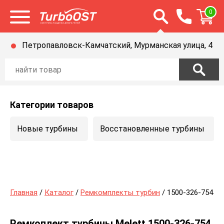
Открыть строку п
0
Открыть меню
Петропавловск-Камчатский, Мурманская улица, 4
Категории товаров
Новые турбины
Восстановленные турбины
Главная
/
Каталог
/
Ремкомплекты турбин
/ 1500-326-754
Ремкоплект турбины Melett 1500-326-754