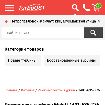
Открыть строку п
0
Открыть меню
Петропавловск-Камчатский, Мурманская улица, 4
Категории товаров
Новые турбины
Восстановленные турбины
Главная
/
Каталог
/
Ремкомплекты турбин
/ 1401-635-776
Ремкоплект турбины Melett 1401-635-776