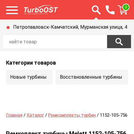
Открыть строку п
0
Открыть меню
Петропавловск-Камчатский, Мурманская улица, 4
Категории товаров
Новые турбины
Восстановленные турбины
Главная
/
Каталог
/
Ремкомплекты турбин
/ 1152-105-756
Ремкоплект турбины Melett 1152-105-756