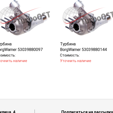
урбина
Турбина
orgWarner 53039880097
BorgWarner 53039880144
оимость:
Стоимость:
очнить наличие
Уточнить наличие
лица, 4
Подписаться на рассылку