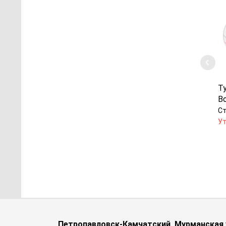
Т
B
Ст
Ут
Петропавловск-Камчатский, Мурманская у