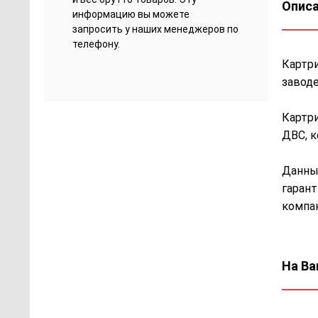
Описа
информацию вы можете
запросить у наших менеджеров по
телефону.
Картри
заводе
Картри
ДВС, к
Данный
гарант
компа
На Ва