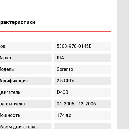
арактеристики
од:
5303-970-0145E
арка:
KIA
одель:
Sorento
одификация:
2.5 CRDi
вигатель:
D4CB
од выпуска:
01. 2005 - 12. 2006
ощность:
174 л.с.
бъем двигателя:
-