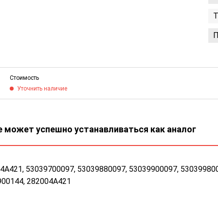
Т
П
Стоимость
Уточнить наличие
 может успешно устанавливаться как аналог
4A421, 53039700097, 53039880097, 53039900097, 530399800
900144, 282004A421