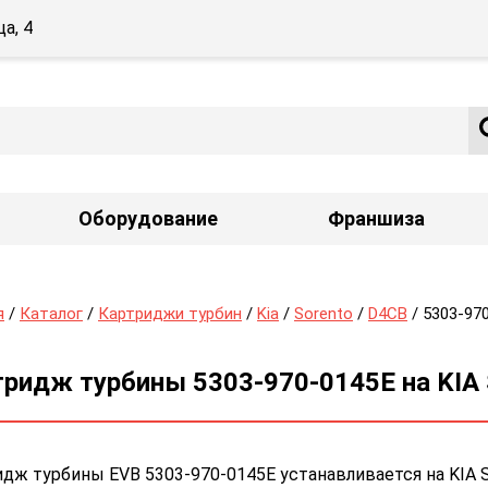
а, 4
Оборудование
Франшиза
я
/
Каталог
/
Картриджи турбин
/
Kia
/
Sorento
/
D4CB
/ 5303-97
ридж турбины 5303-970-0145E на KIA S
дж турбины EVB 5303-970-0145E устанавливается на KIA S