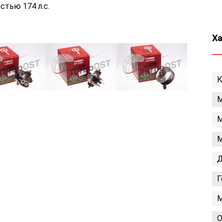
тью 174 л.с.
Х
К
М
М
М
Д
Г
М
О