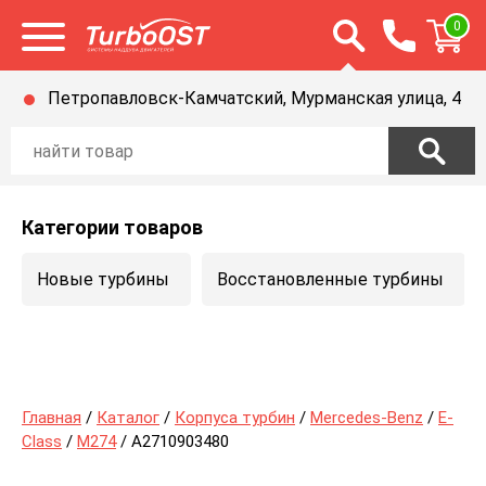
Открыть строку п
0
Открыть меню
Петропавловск-Камчатский, Мурманская улица, 4
Категории товаров
Новые турбины
Восстановленные турбины
Главная
/
Каталог
/
Корпуса турбин
/
Mercedes-Benz
/
E-
Class
/
M274
/ A2710903480