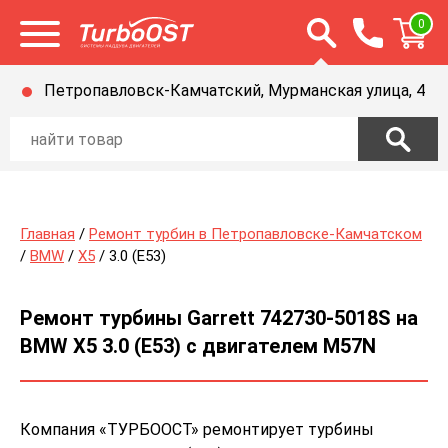
Открыть строку п
0
Открыть меню
Петропавловск-Камчатский, Мурманская улица, 4
Главная
/
Ремонт турбин в Петропавловске-Камчатском
/
BMW
/
X5
/ 3.0 (E53)
Ремонт турбины Garrett 742730-5018S на
BMW X5 3.0 (E53) с двигателем M57N
Компания «ТУРБООСТ» ремонтирует турбины