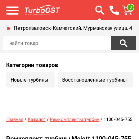
Открыть строку п
0
Открыть меню
Петропавловск-Камчатский, Мурманская улица, 4
Категории товаров
Новые турбины
Восстановленные турбины
Главная
/
Каталог
/
Ремкомплекты турбин
/ 1100-045-755
Ремкоплект турбины Melett 1100-045-755